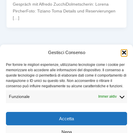
Gespräch mit Alfredo ZucchiDolmetscherin: Lorena
PircherFoto: Tiziano Toma Details und Reservierungen
[…]
Gestisci Consenso
Per fornire le migliori esperienze, utilizziamo tecnologie come i cookie per
memorizzare e/o accedere alle informazioni del dispositivo. Il consenso a
VERANSTALTUNGEN
queste tecnologie ci permetterà di elaborare dati come il comportamento di
WER WIR SIND
navigazione o ID unici su questo sito. Non acconsentire o ritirare il
UNTERSTÜTZEN
consenso può influire negativamente su alcune caratteristiche e funzioni.
KONTAKT
Funzionale
Immer aktiv
IMPRESSUM
COOKIE POLICY
Battito – Libellula Book Club
Accetta
Nega