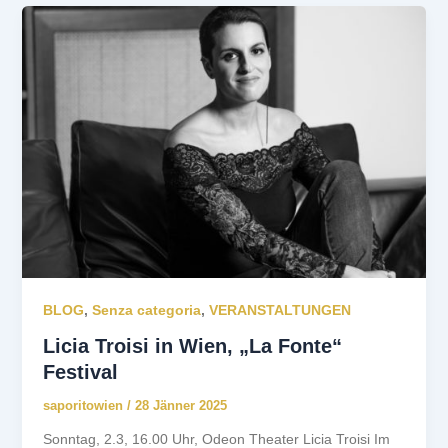
BLOG
,
Senza categoria
,
VERANSTALTUNGEN
Licia Troisi in Wien, „La Fonte“
Festival
saporitowien
/
28 Jänner 2025
Sonntag, 2.3, 16.00 Uhr, Odeon Theater Licia Troisi Im