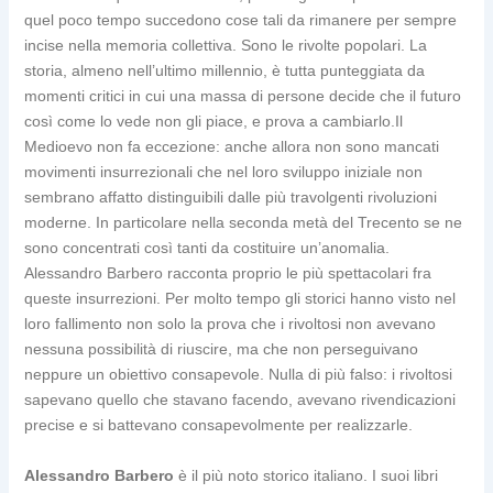
quel poco tempo succedono cose tali da rimanere per sempre
incise nella memoria collettiva. Sono le rivolte popolari. La
storia, almeno nell’ultimo millennio, è tutta punteggiata da
momenti critici in cui una massa di persone decide che il futuro
così come lo vede non gli piace, e prova a cambiarlo.Il
Medioevo non fa eccezione: anche allora non sono mancati
movimenti insurrezionali che nel loro sviluppo iniziale non
sembrano affatto distinguibili dalle più travolgenti rivoluzioni
moderne. In particolare nella seconda metà del Trecento se ne
sono concentrati così tanti da costituire un’anomalia.
Alessandro Barbero racconta proprio le più spettacolari fra
queste insurrezioni. Per molto tempo gli storici hanno visto nel
loro fallimento non solo la prova che i rivoltosi non avevano
nessuna possibilità di riuscire, ma che non perseguivano
neppure un obiettivo consapevole. Nulla di più falso: i rivoltosi
sapevano quello che stavano facendo, avevano rivendicazioni
precise e si battevano consapevolmente per realizzarle.
Alessandro Barbero
è il più noto storico italiano. I suoi libri