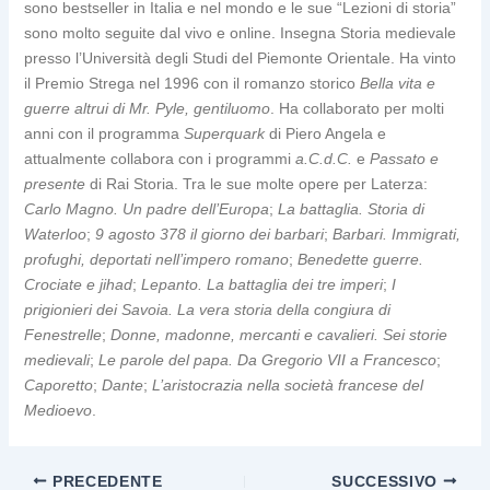
sono bestseller in Italia e nel mondo e le sue “Lezioni di storia”
sono molto seguite dal vivo e online. Insegna Storia medievale
presso l’Università degli Studi del Piemonte Orientale. Ha vinto
il Premio Strega nel 1996 con il romanzo storico
Bella vita e
guerre altrui di Mr. Pyle, gentiluomo
. Ha collaborato per molti
anni con il programma
Superquark
di Piero Angela e
attualmente collabora con i programmi
a.C.d.C.
e
Passato e
presente
di Rai Storia. Tra le sue molte opere per Laterza:
Carlo Magno. Un padre dell’Europa
;
La battaglia. Storia di
Waterloo
;
9 agosto 378 il giorno dei barbari
;
Barbari. Immigrati,
profughi, deportati nell’impero romano
;
Benedette guerre.
Crociate e jihad
;
Lepanto. La battaglia dei tre imperi
;
I
prigionieri dei Savoia. La vera storia della congiura di
Fenestrelle
;
Donne, madonne, mercanti e cavalieri. Sei storie
medievali
;
Le parole del papa. Da Gregorio VII a Francesco
;
Caporetto
;
Dante
;
L’aristocrazia nella società francese del
Medioevo
.
PRECEDENTE
SUCCESSIVO