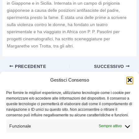
in Giappone e in Sicilia. Internata in un campo di prigionia
giapponese a causa delle posizioni antifasciste del padre,
sperimenta presto la fame. È stata una delle prime a scrivere
sulla violenza contro le donne, ha fondato un teatro
sperimentale e ha viaggiato in Africa con P. P. Pasolini per
progetti cinematografici, ha scritto sceneggiature per
Margarethe von Trotta, tra gli altri.
PRECEDENTE
SUCCESSIVO
Gestisci Consenso
Per fornire le migliori esperienze, utilizziamo tecnologie come i cookie per
memorizzare e/o accedere alle informazioni del dispositivo. Il consenso a
queste tecnologie ci permetterà di elaborare dati come il comportamento di
EVENTI
navigazione o ID unici su questo sito. Non acconsentire o ritirare il
CHI SIAMO
consenso può influire negativamente su alcune caratteristiche e funzioni.
SOSTIENI LIBELLULA
Funzionale
Sempre attivo
CONTATTI
COOKIE POLICY