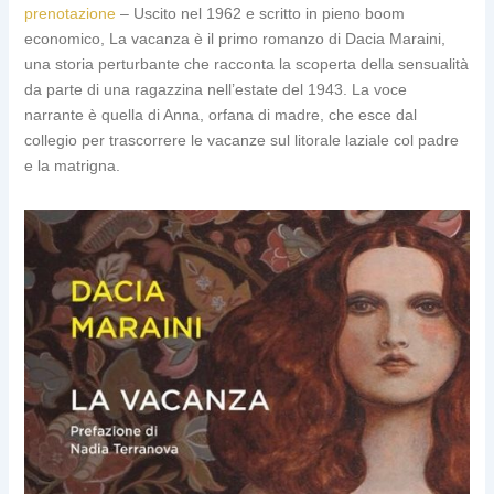
prenotazione
– Uscito nel 1962 e scritto in pieno boom
economico, La vacanza è il primo romanzo di Dacia Maraini,
una storia perturbante che racconta la scoperta della sensualità
da parte di una ragazzina nell’estate del 1943. La voce
narrante è quella di Anna, orfana di madre, che esce dal
collegio per trascorrere le vacanze sul litorale laziale col padre
e la matrigna.