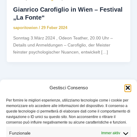
Gianrico Carofiglio in Wien – Festival
„La Fonte“
saporitowien
/
29 Feber 2024
Sonntag 3.März 2024 , Odeon Teather, 20.00 Uhr –
Details und Anmeldungen – Carofiglio, der Meister
feinster psychologischer Nuancen, entwickelt […]
Gestisci Consenso
Per fornire le migliori esperienze, utilizziamo tecnologie come i cookie per
memorizzare e/o accedere alle informazioni del dispositivo. Il consenso a
VERANSTALTUNGEN
queste tecnologie ci permetterà di elaborare dati come il comportamento di
WER WIR SIND
navigazione o ID unici su questo sito. Non acconsentire o ritirare il
UNTERSTÜTZEN
consenso può influire negativamente su alcune caratteristiche e funzioni.
KONTAKT
Funzionale
Immer aktiv
IMPRESSUM