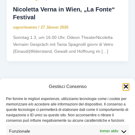
Nicoletta Verna in Wien, „La Fonte“
Festival
saporitowien
/
27 Jänner 2026
Sonntag 1.3, um 16.00 Uhr, Odeon TheaterNicoletta
Vernaim Gespräch mit Tania SpagnoliI giorni di Vetro
(Einaudi)Widerstand, Gewalt und Hoffnung im […]
Gestisci Consenso
Per fornire le migliori esperienze, utilizziamo tecnologie come i cookie per
memorizzare e/o accedere alle informazioni del dispositivo. Il consenso a
VERANSTALTUNGEN
queste tecnologie ci permetterà di elaborare dati come il comportamento di
WER WIR SIND
navigazione o ID unici su questo sito. Non acconsentire o ritirare il
UNTERSTÜTZEN
consenso può influire negativamente su alcune caratteristiche e funzioni.
KONTAKT
Funzionale
Immer aktiv
IMPRESSUM