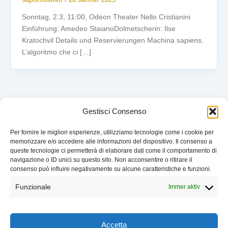
Sonntag, 2.3, 11:00, Odeon Theater Nello Cristianini
Einführung: Amedeo StaianoDolmetscherin: Ilse
Kratochvil Details und Reservierungen Machina sapiens.
L’algoritmo che ci […]
Gestisci Consenso
Per fornire le migliori esperienze, utilizziamo tecnologie come i cookie per
memorizzare e/o accedere alle informazioni del dispositivo. Il consenso a
VERANSTALTUNGEN
queste tecnologie ci permetterà di elaborare dati come il comportamento di
WER WIR SIND
navigazione o ID unici su questo sito. Non acconsentire o ritirare il
UNTERSTÜTZEN
consenso può influire negativamente su alcune caratteristiche e funzioni.
KONTAKT
Funzionale
Immer aktiv
IMPRESSUM
COOKIE POLICY
Battito – Libellula Book Club
Accetta