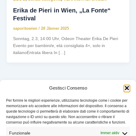
Erika de Pieri in Wien, „La Fonte“
Festival
saporitowien
/
28 Jänner 2025
Sonntag, 2.3, 14:00 Uhr, Odeon Theater Erika De Pieri
Evento per bambini/e, età consigliata 4+, solo in
italianoEntrata libera In […]
Gestisci Consenso
Per fornire le migliori esperienze, utilizziamo tecnologie come i cookie per
memorizzare e/o accedere alle informazioni del dispositivo. Il consenso a
VERANSTALTUNGEN
queste tecnologie ci permetterà di elaborare dati come il comportamento di
WER WIR SIND
navigazione o ID unici su questo sito. Non acconsentire o ritirare il
UNTERSTÜTZEN
consenso può influire negativamente su alcune caratteristiche e funzioni.
KONTAKT
Funzionale
Immer aktiv