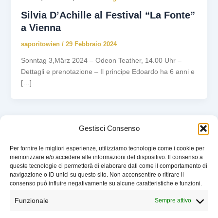
Silvia D’Achille al Festival “La Fonte”
a Vienna
saporitowien
/
29 Febbraio 2024
Sonntag 3,März 2024 – Odeon Teather, 14.00 Uhr –
Dettagli e prenotazione – Il principe Edoardo ha 6 anni e
[…]
Gestisci Consenso
Per fornire le migliori esperienze, utilizziamo tecnologie come i cookie per
memorizzare e/o accedere alle informazioni del dispositivo. Il consenso a
queste tecnologie ci permetterà di elaborare dati come il comportamento di
EVENTI
navigazione o ID unici su questo sito. Non acconsentire o ritirare il
CHI SIAMO
consenso può influire negativamente su alcune caratteristiche e funzioni.
SOSTIENI LIBELLULA
Funzionale
Sempre attivo
CONTATTI
COOKIE POLICY