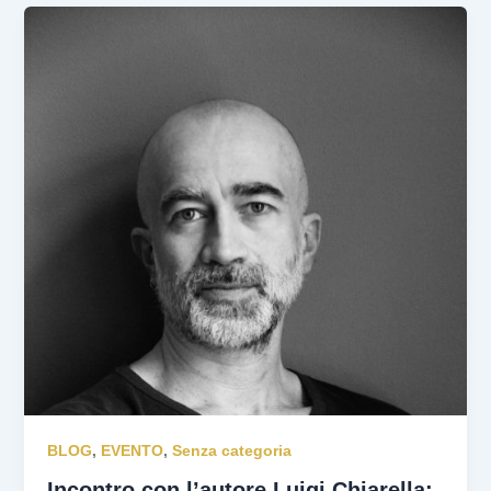
BLOG
,
EVENTO
,
Senza categoria
Incontro con l’autore Luigi Chiarella: