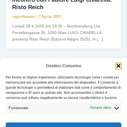
Risto Reich
saporitowien
/
7 Aprile 2025
Lunedì 28.4.2025 ore 19:30 – Buchhandlung List,
Porzellangasse 36, 1090 Wien LUIGI CHIARELLA
presenta Risto Reich (Edizioni Alegre 2025), in […]
Gestisci Consenso
Per fornire le migliori esperienze, utilizziamo tecnologie come i cookie per
memorizzare e/o accedere alle informazioni del dispositivo. Il consenso a
queste tecnologie ci permetterà di elaborare dati come il comportamento di
EVENTI
navigazione o ID unici su questo sito. Non acconsentire o ritirare il
CHI SIAMO
consenso può influire negativamente su alcune caratteristiche e funzioni.
SOSTIENI LIBELLULA
Funzionale
Sempre attivo
CONTATTI
COOKIE POLICY
Battito – Libellula Book Club