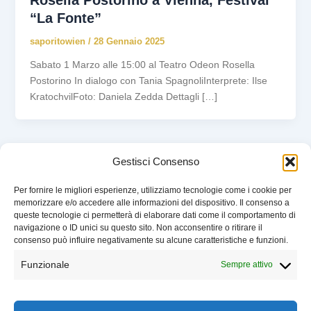
Rosella Postorino a Vienna, Festival
“La Fonte”
saporitowien
/
28 Gennaio 2025
Sabato 1 Marzo alle 15:00 al Teatro Odeon Rosella
Postorino In dialogo con Tania SpagnoliInterprete: Ilse
KratochvilFoto: Daniela Zedda Dettagli […]
Gestisci Consenso
Per fornire le migliori esperienze, utilizziamo tecnologie come i cookie per
memorizzare e/o accedere alle informazioni del dispositivo. Il consenso a
queste tecnologie ci permetterà di elaborare dati come il comportamento di
EVENTI
navigazione o ID unici su questo sito. Non acconsentire o ritirare il
CHI SIAMO
consenso può influire negativamente su alcune caratteristiche e funzioni.
SOSTIENI LIBELLULA
Funzionale
Sempre attivo
CONTATTI
COOKIE POLICY
Battito – Libellula Book Club