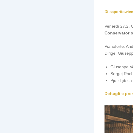
Di
saporitowie
Venerdì 27.2, 
Conservatorio
Pianoforte: An
Dirige: Giusepp
Giuseppe V
Sergej Rac
Pjotr Iljits
Dettagli e pr