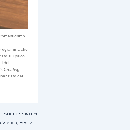
l romanticismo
Un programma che
tato sul palco
ti dei
ts Creating
inanziato dal
SUCCESSIVO
Antonio Albanese a Vienna, Festival “La Fonte”