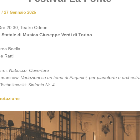
n
/
27 Gennaio 2026
Ore 20.30, Teatro Odeon
 Statale di Musica Giuseppe Verdi di Torino
drea Boella
e Ratti
erdi:
Nabucco: Ouverture
hmaninow:
Variazioni su un tema di Paganini, per pianoforte e orchestr
ch Tschaikowski:
Sinfonia Nr. 4
enotazione