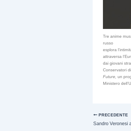
Tre anime music
russo
esplora l’intim
attraversa l’Eu
dai giovani str
Conservatori d
Future,
un prog
Ministero dell’U
PRECEDENTE