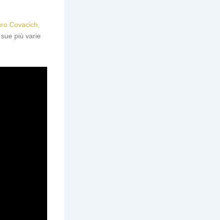
auro Covacich,
e sue più varie