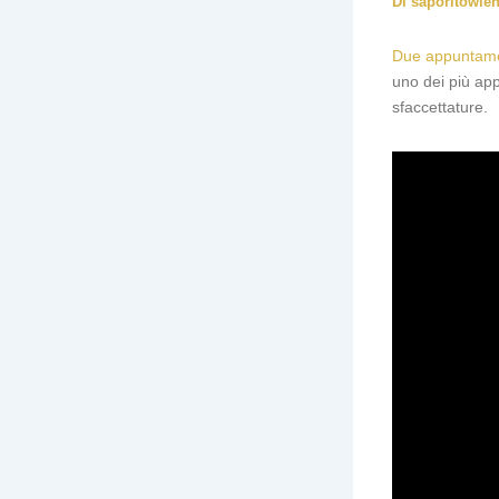
Di
saporitowie
Due appuntament
uno dei più appr
sfaccettature.