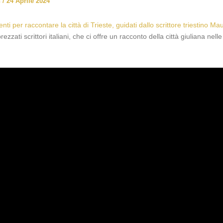
n
/
24 Aprile 2024
i per raccontare la città di Trieste, guidati dallo scrittore triestino M
ezzati scrittori italiani, che ci offre un racconto della città giuliana nell