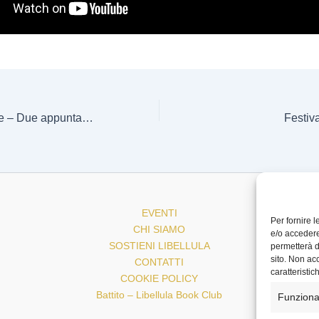
Le anime di Trieste – Due appuntamenti a Vienna
Festiv
EVENTI
Per fornire 
CHI SIAMO
e/o accedere
SOSTIENI LIBELLULA
permetterà d
sito. Non ac
CONTATTI
caratteristic
COOKIE POLICY
Battito – Libellula Book Club
Funziona